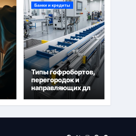
Банки и кредиты
Типы гофробортов,
перегородок и
направляющих для
конвейерных лент