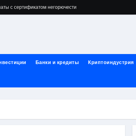
аты с сертификатом негорючести
офессий в онлайн-формате
родок и направляющих для конвейерных лент
ки, мебельного щита, фанеры, шпона и паркетной химии в 
атических лотков для хранения электронных компонентов
инвестиции
Банки и кредиты
Криптоиндустрия
ок из Китая в Казахстан: маршруты, таможенные процедуры
я, этапы строительства, проверка застройщика и сценарии
иртуальных платежных карт без верификации и банковского
 справочная информация о сельскохозяйственных предпри
яльных станций серий T330 и T990