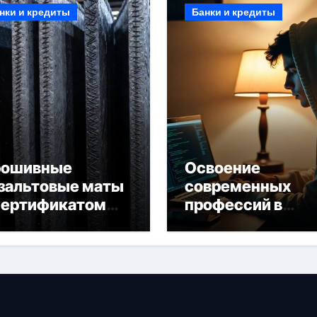
нки и кредиты
Банки и кредиты
рошивные
Освоение
зальтовые маты
современных
сертификатом
профессий в
горючести
онлайн-формате