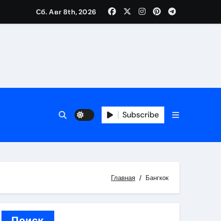
Сб. Авг 8th, 2026
каталоге
 и сроки
Subscribe
 оформления сделки
 участия с пополнением стейблкоином
ятиях
Главная
Бангкок
Поиск