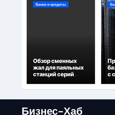
Банки и кредиты
Ба
Обзор сменных
П
жал для паяльных
ба
станций серий
с 
T330 и T990
не
Бизнес-Хаб