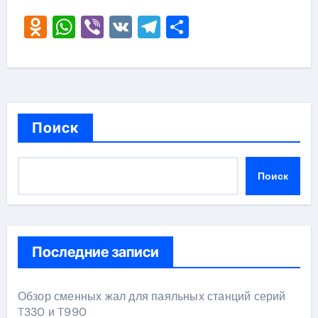
Odnoklassniki
WhatsApp
Viber
VK
Telegram
Отправить
Поиск
Поиск
Последние записи
Обзор сменных жал для паяльных станций серий
T330 и T990