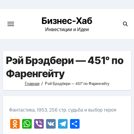
Skip
to
Бизнес-Хаб
content
Инвестиции и Идеи
Рэй Брэдбери — 451° по
Фаренгейту
Главная
Рэй Брэдбери — 451° по Фаренгейту
Фантастика, 1953, 256 стр. судьба и выбор героя
Odnoklassniki
WhatsApp
Viber
VK
Telegram
Отправить