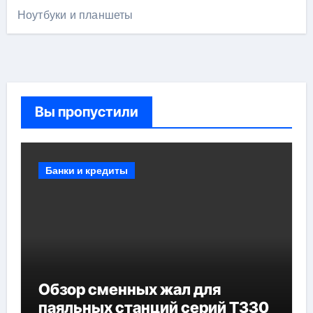
Ноутбуки и планшеты
Вы пропустили
Банки и кредиты
Обзор сменных жал для
паяльных станций серий T330