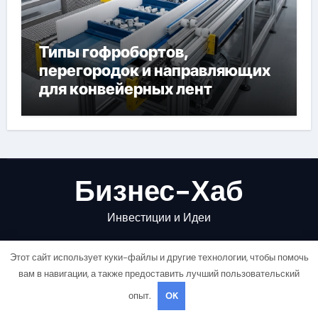
Типы гофробортов,
перегородок и направляющих
для конвейерных лент
Бизнес-Хаб
Инвестиции и Идеи
Этот сайт использует куки-файлы и другие технологии, чтобы помочь
вам в навигации, а также предоставить лучший пользовательский
опыт.
OK
Copyright © All rights reserved
|
Newsair
от
Themeansar
.