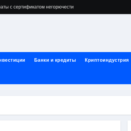
аты с сертификатом негорючести
офессий в онлайн-формате
родок и направляющих для конвейерных лент
ки, мебельного щита, фанеры, шпона и паркетной химии в 
атических лотков для хранения электронных компонентов
инвестиции
Банки и кредиты
Криптоиндустрия
ок из Китая в Казахстан: маршруты, таможенные процедуры
я, этапы строительства, проверка застройщика и сценарии
иртуальных платежных карт без верификации и банковского
 справочная информация о сельскохозяйственных предпри
яльных станций серий T330 и T990