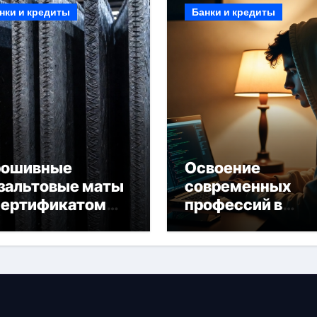
нки и кредиты
Банки и кредиты
рошивные
Освоение
зальтовые маты
современных
сертификатом
профессий в
горючести
онлайн-формате