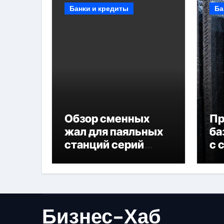
Банки и кредиты
Ба
Обзор сменных
П
жал для паяльных
ба
станций серий
с 
T330 и T990
не
Бизнес-Хаб