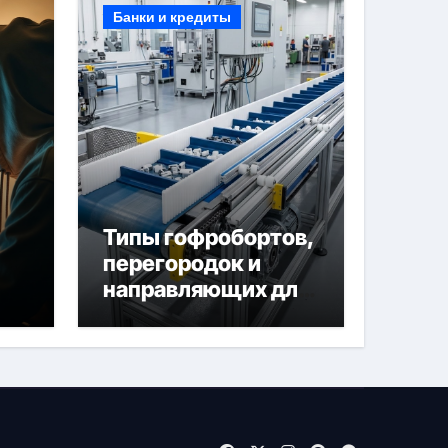
Банки и кредиты
Типы гофробортов,
перегородок и
направляющих для
конвейерных лент