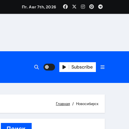
Пт. Авг 7th, 2026
каталоге
 и сроки
Subscribe
 оформления сделки
 участия с пополнением стейблкоином
ятиях
Главная
Новосибирск
Поиск