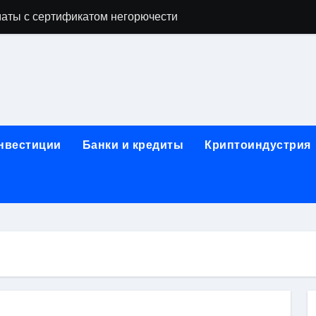
аты с сертификатом негорючести
офессий в онлайн-формате
родок и направляющих для конвейерных лент
ки, мебельного щита, фанеры, шпона и паркетной химии в 
атических лотков для хранения электронных компонентов
инвестиции
Банки и кредиты
Криптоиндустрия
ок из Китая в Казахстан: маршруты, таможенные процедуры
я, этапы строительства, проверка застройщика и сценарии
иртуальных платежных карт без верификации и банковского
 справочная информация о сельскохозяйственных предпри
яльных станций серий T330 и T990