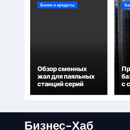
Банки и кредиты
Ба
Обзор сменных
П
жал для паяльных
ба
станций серий
с 
T330 и T990
не
Бизнес-Хаб