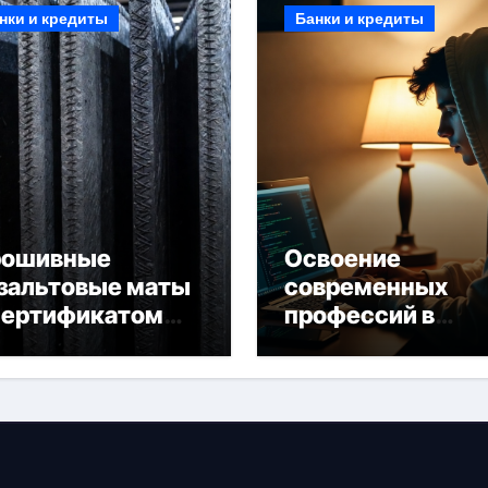
нки и кредиты
Банки и кредиты
рошивные
Освоение
зальтовые маты
современных
сертификатом
профессий в
горючести
онлайн-формате