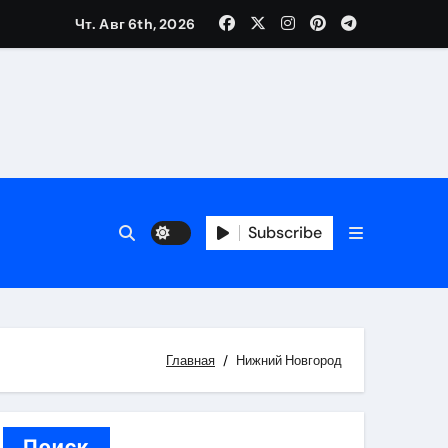
Чт. Авг 6th, 2026
каталоге
 и сроки
Subscribe
 оформления сделки
 участия с пополнением стейблкоином
ятиях
Главная
Нижний Новгород
Поиск