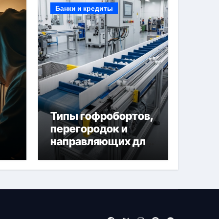
Банки и кредиты
Типы гофробортов,
перегородок и
направляющих для
конвейерных лент