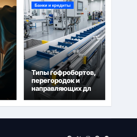
Банки и кредиты
Типы гофробортов,
перегородок и
направляющих для
конвейерных лент