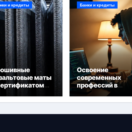
нки и кредиты
Банки и кредиты
рошивные
Освоение
зальтовые маты
современных
сертификатом
профессий в
горючести
онлайн-формате