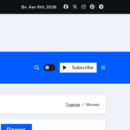
Вс. Авг 9th, 2026
каталоге
 и сроки
Subscribe
 оформления сделки
 участия с пополнением стейблкоином
ятиях
Главная
Москва
Поиск