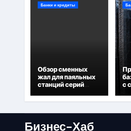
Банки и кредиты
Ба
Обзор сменных
П
жал для паяльных
ба
станций серий
с 
T330 и T990
не
Бизнес-Хаб