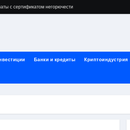
аты с сертификатом негорючести
офессий в онлайн-формате
родок и направляющих для конвейерных лент
ки, мебельного щита, фанеры, шпона и паркетной химии в 
атических лотков для хранения электронных компонентов
инвестиции
Банки и кредиты
Криптоиндустрия
ок из Китая в Казахстан: маршруты, таможенные процедуры
я, этапы строительства, проверка застройщика и сценарии
иртуальных платежных карт без верификации и банковского
 справочная информация о сельскохозяйственных предпри
яльных станций серий T330 и T990