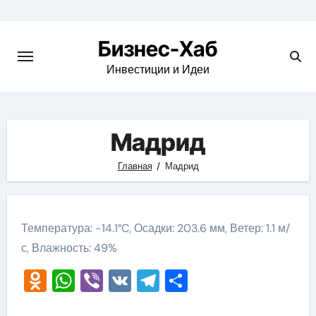
Skip
to
Бизнес-Хаб
content
Инвестиции и Идеи
Мадрид
Главная
Мадрид
Температура: -14.1°C, Осадки: 203.6 мм, Ветер: 1.1 м/
с, Влажность: 49%
Odnoklassniki
WhatsApp
Viber
VK
Telegram
Отправить