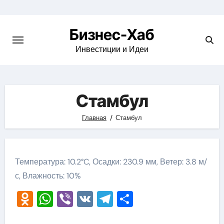
Skip
to
Бизнес-Хаб
content
Инвестиции и Идеи
Стамбул
Главная
Стамбул
Температура: 10.2°C, Осадки: 230.9 мм, Ветер: 3.8 м/
с, Влажность: 10%
Odnoklassniki
WhatsApp
Viber
VK
Telegram
Отправить