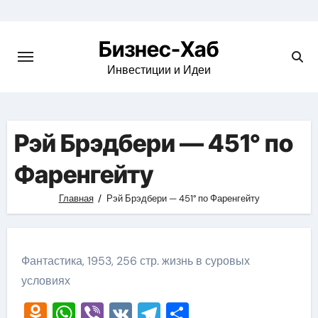
Skip
to
Бизнес-Хаб
content
Инвестиции и Идеи
Рэй Брэдбери — 451° по
Фаренгейту
Главная
Рэй Брэдбери — 451° по Фаренгейту
Фантастика, 1953, 256 стр. жизнь в суровых
условиях
Odnoklassniki
WhatsApp
Viber
VK
Telegram
Отправить