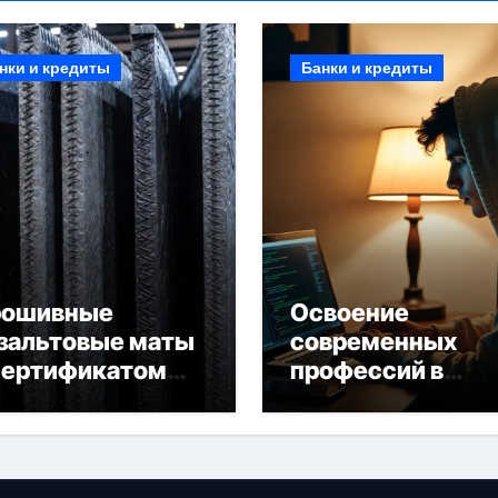
нки и кредиты
Банки и кредиты
рошивные
Освоение
зальтовые маты
современных
сертификатом
профессий в
горючести
онлайн-формате