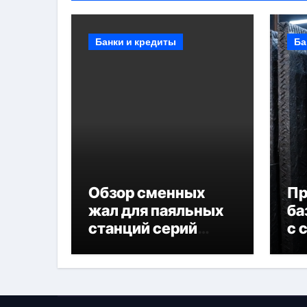
Банки и кредиты
Ба
Обзор сменных
П
жал для паяльных
ба
станций серий
с 
T330 и T990
не