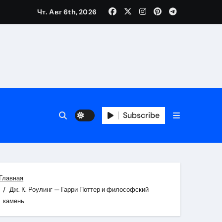
Чт. Авг 6th, 2026
каталоге
 и сроки
Subscribe
 оформления сделки
 участия с пополнением стейблкоином
ятиях
Главная
Дж. К. Роулинг — Гарри Поттер и философский
камень