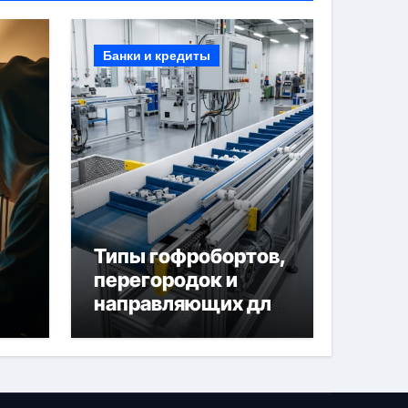
Банки и кредиты
Типы гофробортов,
перегородок и
направляющих для
конвейерных лент