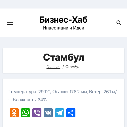
Skip
to
Бизнес-Хаб
content
Инвестиции и Идеи
Стамбул
Главная
Стамбул
Температура: 29.1°C, Осадки: 176.2 мм, Ветер: 26.1 м/
с, Влажность: 34%
Odnoklassniki
WhatsApp
Viber
VK
Telegram
Отправить