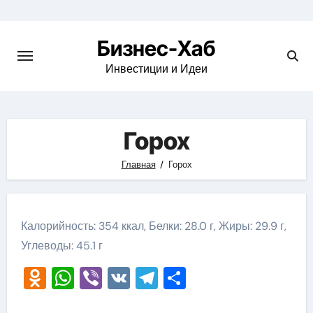
Skip
to
Бизнес-Хаб
content
Инвестиции и Идеи
Горох
Главная
Горох
Калорийность: 354 ккал, Белки: 28.0 г, Жиры: 29.9 г,
Углеводы: 45.1 г
Odnoklassniki
WhatsApp
Viber
VK
Telegram
Отправить