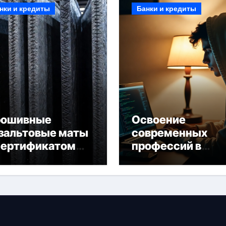
нки и кредиты
Банки и кредиты
рошивные
Освоение
зальтовые маты
современных
сертификатом
профессий в
горючести
онлайн-формате