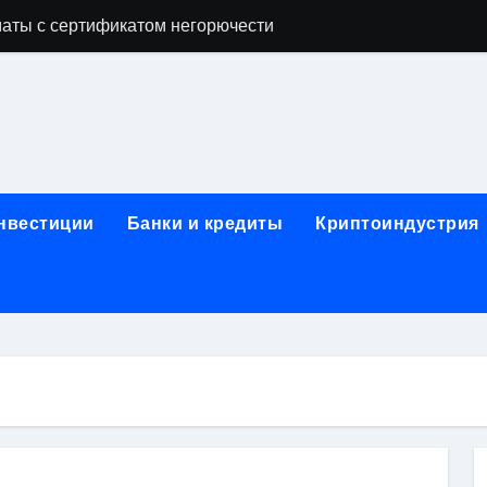
аты с сертификатом негорючести
офессий в онлайн-формате
родок и направляющих для конвейерных лент
ки, мебельного щита, фанеры, шпона и паркетной химии в 
атических лотков для хранения электронных компонентов
инвестиции
Банки и кредиты
Криптоиндустрия
ок из Китая в Казахстан: маршруты, таможенные процедуры
я, этапы строительства, проверка застройщика и сценарии
иртуальных платежных карт без верификации и банковского
 справочная информация о сельскохозяйственных предпри
яльных станций серий T330 и T990