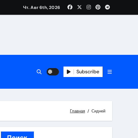
Чт. Авг 6th, 2026
каталоге
 и сроки
Subscribe
 оформления сделки
 участия с пополнением стейблкоином
ятиях
Главная
Сидней
Поиск