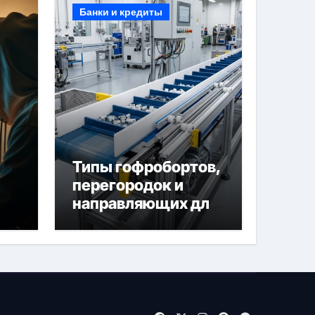
Банки и кредиты
Типы гофробортов,
перегородок и
направляющих для
конвейерных лент