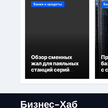
Банки и кредиты
Ба
Обзор сменных
П
жал для паяльных
ба
станций серий
с 
T330 и T990
не
Бизнес-Хаб