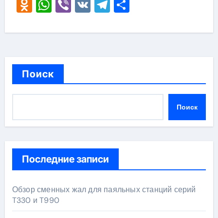
Odnoklassniki
WhatsApp
Viber
VK
Telegram
Отправить
Поиск
Поиск
Последние записи
Обзор сменных жал для паяльных станций серий
T330 и T990