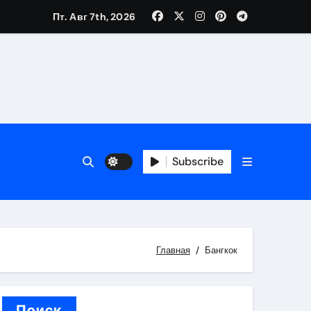
Пт. Авг 7th, 2026
каталоге
 и сроки
Subscribe
 оформления сделки
 участия с пополнением стейблкоином
ятиях
Главная
Бангкок
Поиск