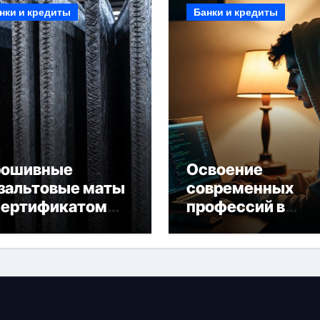
нки и кредиты
Банки и кредиты
рошивные
Освоение
зальтовые маты
современных
сертификатом
профессий в
горючести
онлайн-формате