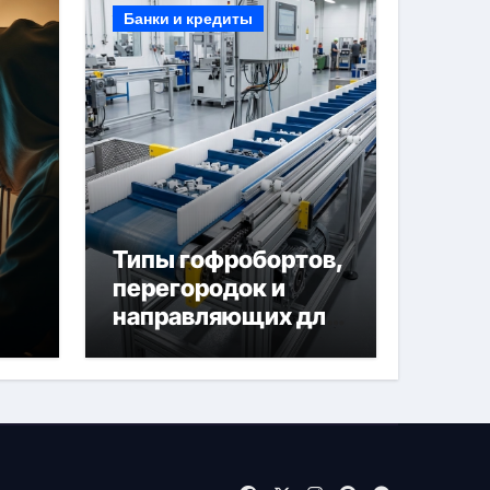
Банки и кредиты
Типы гофробортов,
перегородок и
направляющих для
конвейерных лент