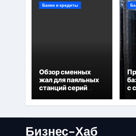
Банки и кредиты
Ба
Обзор сменных
П
жал для паяльных
ба
станций серий
с 
T330 и T990
не
Бизнес-Хаб