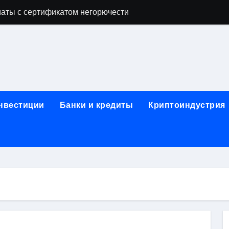
аты с сертификатом негорючести
офессий в онлайн-формате
родок и направляющих для конвейерных лент
ки, мебельного щита, фанеры, шпона и паркетной химии в 
атических лотков для хранения электронных компонентов
инвестиции
Банки и кредиты
Криптоиндустрия
ок из Китая в Казахстан: маршруты, таможенные процедуры
я, этапы строительства, проверка застройщика и сценарии
иртуальных платежных карт без верификации и банковского
 справочная информация о сельскохозяйственных предпри
яльных станций серий T330 и T990