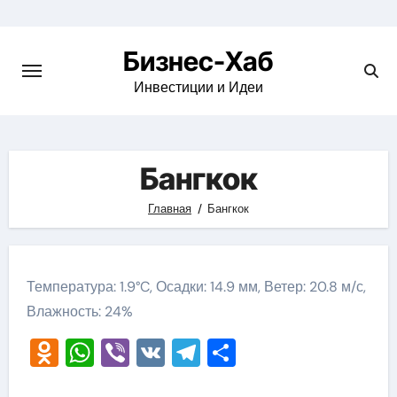
Skip
to
Бизнес-Хаб
content
Инвестиции и Идеи
Бангкок
Главная
Бангкок
Температура: 1.9°C, Осадки: 14.9 мм, Ветер: 20.8 м/с,
Влажность: 24%
Odnoklassniki
WhatsApp
Viber
VK
Telegram
Отправить