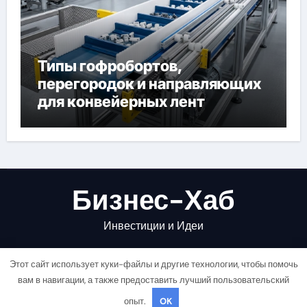
Типы гофробортов,
перегородок и направляющих
для конвейерных лент
Бизнес-Хаб
Инвестиции и Идеи
Этот сайт использует куки-файлы и другие технологии, чтобы помочь
вам в навигации, а также предоставить лучший пользовательский
опыт.
OK
Copyright © All rights reserved
|
Newsair
от
Themeansar
.