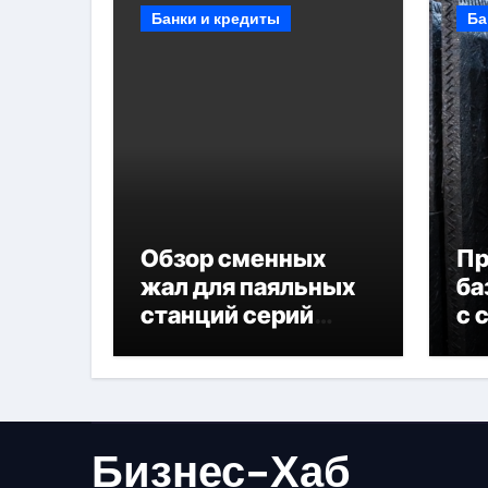
Банки и кредиты
Ба
Обзор сменных
П
жал для паяльных
ба
станций серий
с 
T330 и T990
не
Бизнес-Хаб