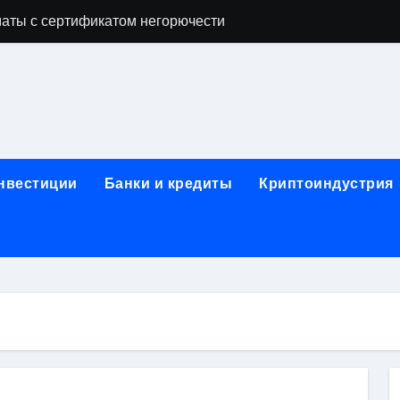
аты с сертификатом негорючести
офессий в онлайн-формате
родок и направляющих для конвейерных лент
ки, мебельного щита, фанеры, шпона и паркетной химии в 
атических лотков для хранения электронных компонентов
инвестиции
Банки и кредиты
Криптоиндустрия
ок из Китая в Казахстан: маршруты, таможенные процедуры
я, этапы строительства, проверка застройщика и сценарии
иртуальных платежных карт без верификации и банковского
 справочная информация о сельскохозяйственных предпри
яльных станций серий T330 и T990