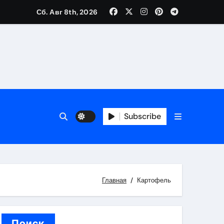
Сб. Авг 8th, 2026
каталоге
 и сроки
Subscribe
 оформления сделки
 участия с пополнением стейблкоином
ятиях
Главная
Картофель
Поиск