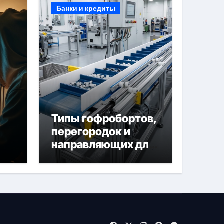
Банки и кредиты
Типы гофробортов,
перегородок и
направляющих для
конвейерных лент