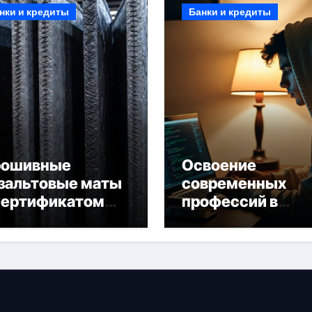
нки и кредиты
Банки и кредиты
рошивные
Освоение
зальтовые маты
современных
сертификатом
профессий в
горючести
онлайн-формате