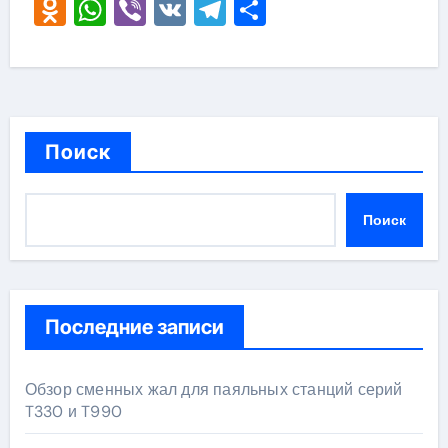
Odnoklassniki
WhatsApp
Viber
VK
Telegram
Отправить
Поиск
Поиск
Последние записи
Обзор сменных жал для паяльных станций серий
T330 и T990