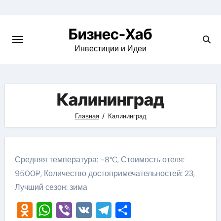
Skip
to
Бизнес-Хаб
content
Инвестиции и Идеи
Калининград
Главная
Калининград
Средняя температура: -8°C, Стоимость отеля:
9500₽, Количество достопримечательностей: 23,
Лучший сезон: зима
Odnoklassniki
WhatsApp
Viber
VK
Telegram
Отправить