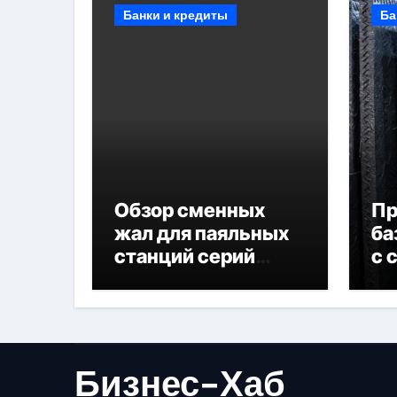
Банки и кредиты
Ба
Обзор сменных
П
жал для паяльных
ба
станций серий
с 
T330 и T990
не
Бизнес-Хаб