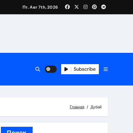
Пт. Авг 7th, 2026
каталоге
 и сроки
Subscribe
 оформления сделки
 участия с пополнением стейблкоином
ятиях
Главная
Дубай
Поиск