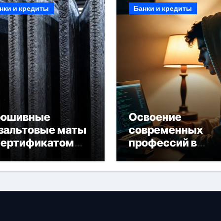
нки и кредиты
Банки и кредиты
рошивные
Освоение
зальтовые маты
современных
сертификатом
профессий в
горючести
онлайн-формате