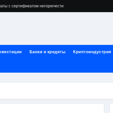
аты с сертификатом негорючести
офессий в онлайн-формате
родок и направляющих для конвейерных лент
ки, мебельного щита, фанеры, шпона и паркетной химии в 
атических лотков для хранения электронных компонентов
инвестиции
Банки и кредиты
Криптоиндустрия
ок из Китая в Казахстан: маршруты, таможенные процедуры
я, этапы строительства, проверка застройщика и сценарии
иртуальных платежных карт без верификации и банковского
 справочная информация о сельскохозяйственных предпри
яльных станций серий T330 и T990