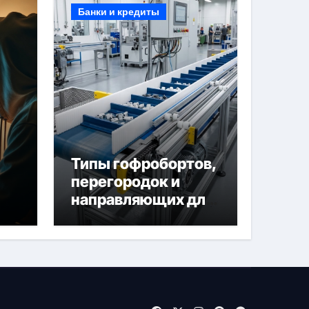
Банки и кредиты
Типы гофробортов,
перегородок и
направляющих для
конвейерных лент