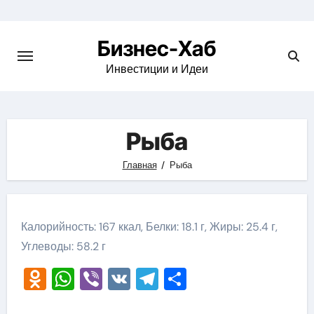
Skip
to
Бизнес-Хаб
content
Инвестиции и Идеи
Рыба
Главная
Рыба
Калорийность: 167 ккал, Белки: 18.1 г, Жиры: 25.4 г,
Углеводы: 58.2 г
Odnoklassniki
WhatsApp
Viber
VK
Telegram
Отправить