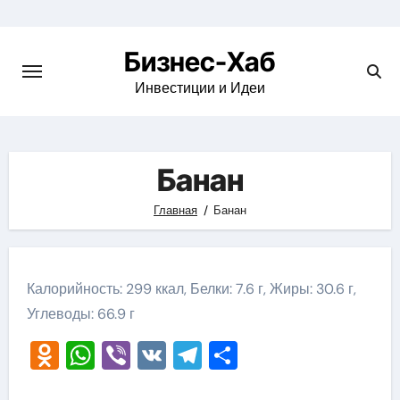
Skip
to
Бизнес-Хаб
content
Инвестиции и Идеи
Банан
Главная
Банан
Калорийность: 299 ккал, Белки: 7.6 г, Жиры: 30.6 г,
Углеводы: 66.9 г
Odnoklassniki
WhatsApp
Viber
VK
Telegram
Отправить