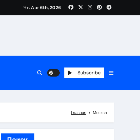
Чт. Авг 6th, 2026
каталоге
 и сроки
Subscribe
 оформления сделки
 участия с пополнением стейблкоином
ятиях
Главная
Москва
Поиск