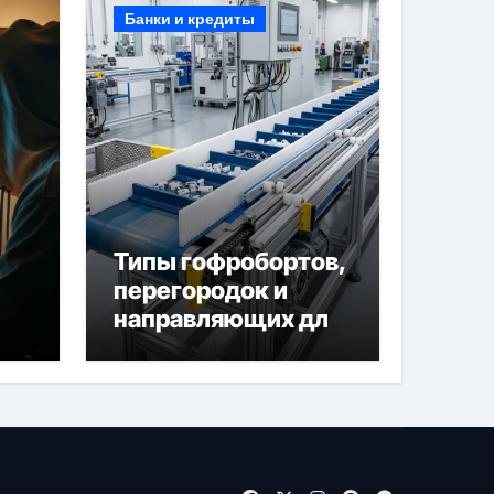
Банки и кредиты
Типы гофробортов,
перегородок и
направляющих для
конвейерных лент