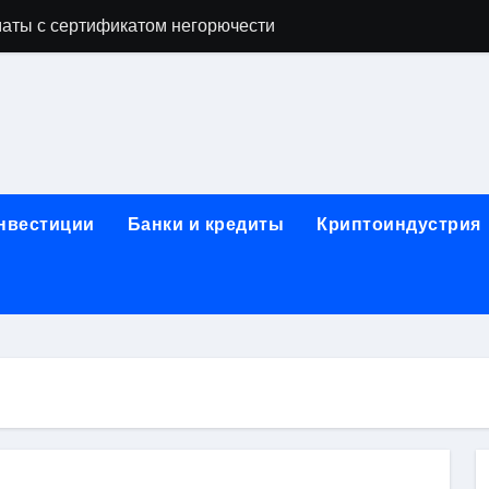
аты с сертификатом негорючести
офессий в онлайн-формате
родок и направляющих для конвейерных лент
ки, мебельного щита, фанеры, шпона и паркетной химии в 
атических лотков для хранения электронных компонентов
инвестиции
Банки и кредиты
Криптоиндустрия
ок из Китая в Казахстан: маршруты, таможенные процедуры
я, этапы строительства, проверка застройщика и сценарии
иртуальных платежных карт без верификации и банковского
 справочная информация о сельскохозяйственных предпри
яльных станций серий T330 и T990