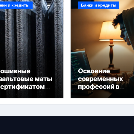
нки и кредиты
Банки и кредиты
рошивные
Освоение
зальтовые маты
современных
сертификатом
профессий в
горючести
онлайн-формате