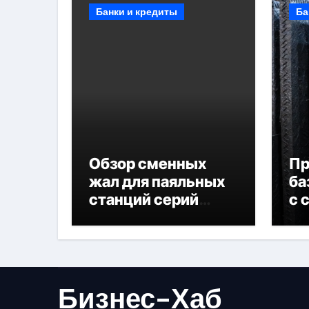
Банки и кредиты
Ба
Обзор сменных
П
жал для паяльных
ба
станций серий
с 
T330 и T990
не
Бизнес-Хаб