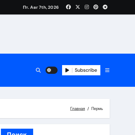
Пт. Авг 7th, 2026
каталоге
 и сроки
Subscribe
 оформления сделки
 участия с пополнением стейблкоином
ятиях
Главная
Пермь
Поиск