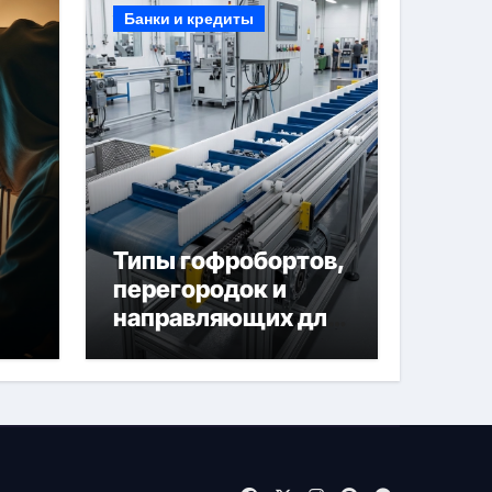
Банки и кредиты
Типы гофробортов,
перегородок и
направляющих для
конвейерных лент