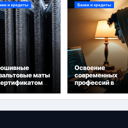
нки и кредиты
Банки и кредиты
рошивные
Освоение
зальтовые маты
современных
сертификатом
профессий в
горючести
онлайн-формате