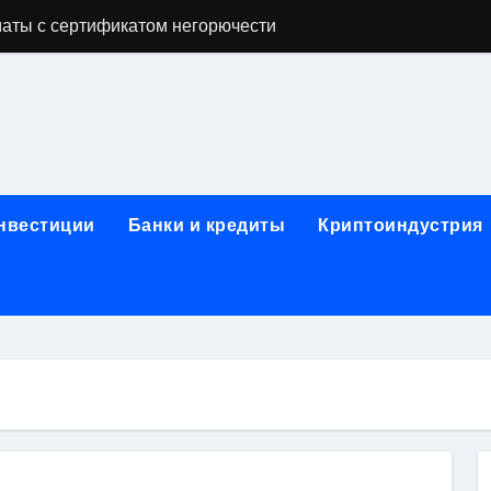
аты с сертификатом негорючести
офессий в онлайн-формате
родок и направляющих для конвейерных лент
ки, мебельного щита, фанеры, шпона и паркетной химии в 
атических лотков для хранения электронных компонентов
инвестиции
Банки и кредиты
Криптоиндустрия
ок из Китая в Казахстан: маршруты, таможенные процедуры
я, этапы строительства, проверка застройщика и сценарии
иртуальных платежных карт без верификации и банковского
 справочная информация о сельскохозяйственных предпри
яльных станций серий T330 и T990