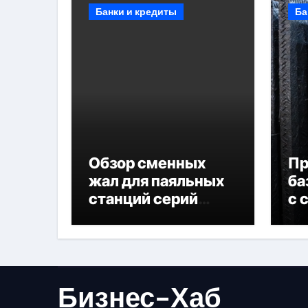
Банки и кредиты
Ба
Обзор сменных
П
жал для паяльных
ба
станций серий
с 
T330 и T990
не
Бизнес-Хаб