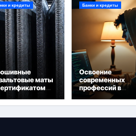
нки и кредиты
Банки и кредиты
рошивные
Освоение
зальтовые маты
современных
сертификатом
профессий в
горючести
онлайн-формате