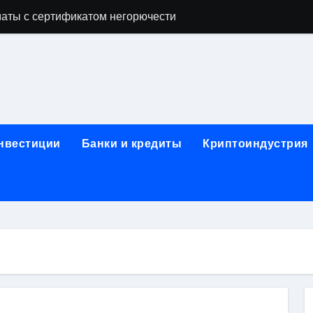
аты с сертификатом негорючести
офессий в онлайн-формате
родок и направляющих для конвейерных лент
ки, мебельного щита, фанеры, шпона и паркетной химии в 
атических лотков для хранения электронных компонентов
инвестиции
Банки и кредиты
Криптоиндустрия
ок из Китая в Казахстан: маршруты, таможенные процедуры
я, этапы строительства, проверка застройщика и сценарии
иртуальных платежных карт без верификации и банковского
 справочная информация о сельскохозяйственных предпри
яльных станций серий T330 и T990