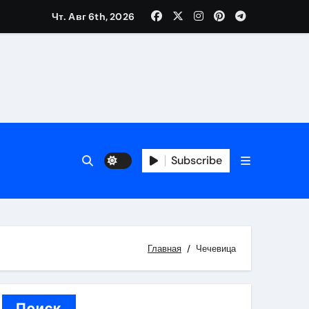
Чт. Авг 6th, 2026
каталоге
 и сроки
Subscribe
 оформления сделки
 участия с пополнением стейблкоином
ятиях
Главная
Чечевица
Поиск