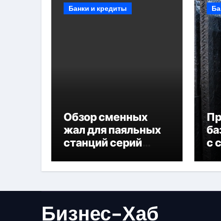
Банки и кредиты
Ба
Обзор сменных
П
жал для паяльных
ба
станций серий
с 
T330 и T990
не
Бизнес-Хаб