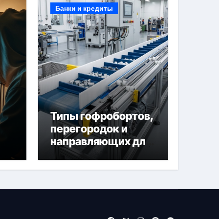
Банки и кредиты
Типы гофробортов,
перегородок и
направляющих для
конвейерных лент