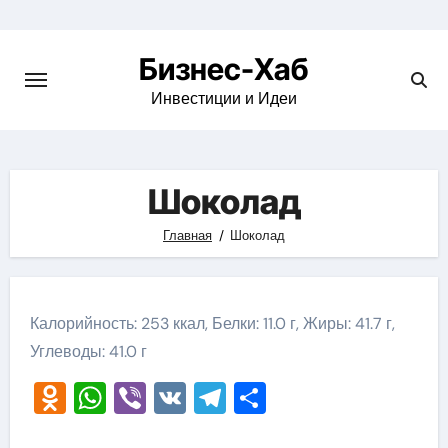
Skip
to
Бизнес-Хаб
content
Инвестиции и Идеи
Шоколад
Главная
Шоколад
Калорийность: 253 ккал, Белки: 11.0 г, Жиры: 41.7 г,
Углеводы: 41.0 г
Odnoklassniki
WhatsApp
Viber
VK
Telegram
Отправить