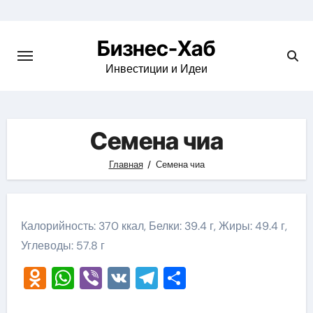
Skip
to
Бизнес-Хаб
content
Инвестиции и Идеи
Семена чиа
Главная
Семена чиа
Калорийность: 370 ккал, Белки: 39.4 г, Жиры: 49.4 г,
Углеводы: 57.8 г
Odnoklassniki
WhatsApp
Viber
VK
Telegram
Отправить