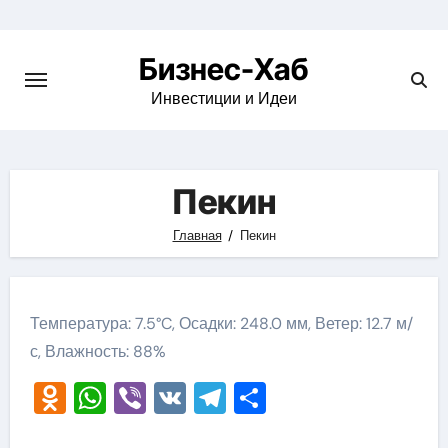
Skip
to
Бизнес-Хаб
content
Инвестиции и Идеи
Пекин
Главная
Пекин
Температура: 7.5°C, Осадки: 248.0 мм, Ветер: 12.7 м/
с, Влажность: 88%
Odnoklassniki
WhatsApp
Viber
VK
Telegram
Отправить