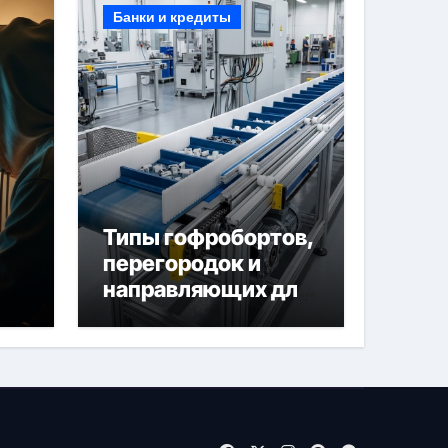
Банки и кредиты
Типы гофробортов,
перегородок и
направляющих для
конвейерных лент