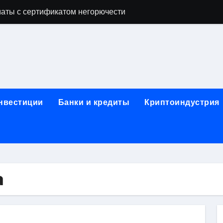
аты с сертификатом негорючести
офессий в онлайн-формате
родок и направляющих для конвейерных лент
ки, мебельного щита, фанеры, шпона и паркетной химии в 
атических лотков для хранения электронных компонентов
инвестиции
Банки и кредиты
Криптоиндустрия
ок из Китая в Казахстан: маршруты, таможенные процедуры
я, этапы строительства, проверка застройщика и сценарии
иртуальных платежных карт без верификации и банковского
 справочная информация о сельскохозяйственных предпри
а
яльных станций серий T330 и T990