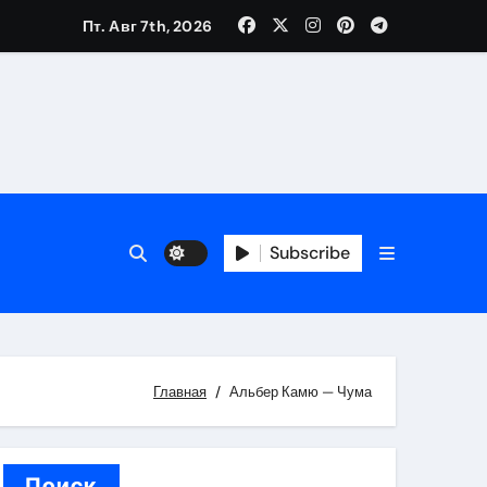
Пт. Авг 7th, 2026
каталоге
 и сроки
Subscribe
 оформления сделки
 участия с пополнением стейблкоином
ятиях
Главная
Альбер Камю — Чума
Поиск