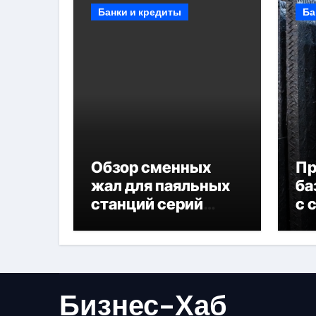
Банки и кредиты
Ба
Обзор сменных
П
жал для паяльных
ба
станций серий
с 
T330 и T990
не
Бизнес-Хаб