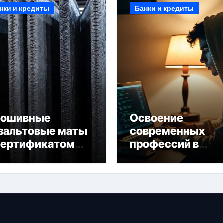
нки и кредиты
Банки и кредиты
рошивные
Освоение
зальтовые маты
современных
сертификатом
профессий в
горючести
онлайн-формате