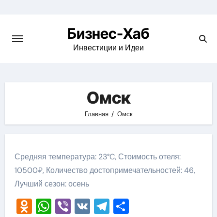
Skip
to
Бизнес-Хаб
content
Инвестиции и Идеи
Омск
Главная
Омск
Средняя температура: 23°C, Стоимость отеля:
10500₽, Количество достопримечательностей: 46,
Лучший сезон: осень
Odnoklassniki
WhatsApp
Viber
VK
Telegram
Отправить