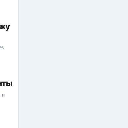
зку
ы,
нты
 и