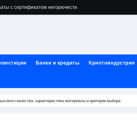
аты с сертификатом негорючести
офессий в онлайн-формате
родок и направляющих для конвейерных лент
ки, мебельного щита, фанеры, шпона и паркетной химии в 
атических лотков для хранения электронных компонентов
инвестиции
Банки и кредиты
Криптоиндустрия
ок из Китая в Казахстан: маршруты, таможенные процедуры
я, этапы строительства, проверка застройщика и сценарии
иртуальных платежных карт без верификации и банковского
высокого качества: характеристики, материалы и критерии выбора
 справочная информация о сельскохозяйственных предпри
яльных станций серий T330 и T990