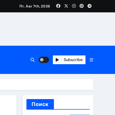
Пт. Авг 7th, 2026
каталоге
 и сроки
Subscribe
 оформления сделки
 участия с пополнением стейблкоином
ятиях
Поиск