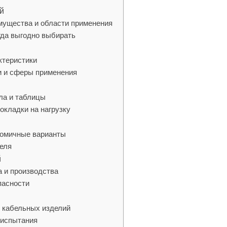
й
мущества и области применения
гда выгодно выбирать
ктеристики
и и сферы применения
ила и таблицы
окладки на нагрузку
номичные варианты
беля
й
а и производства
пасности
м
ы кабельных изделий
 испытания