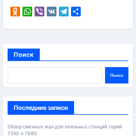
Odnoklassniki
WhatsApp
Viber
VK
Telegram
Отправить
Поиск
Поиск
Последние записи
Обзор сменных жал для паяльных станций серий
T330 и T990