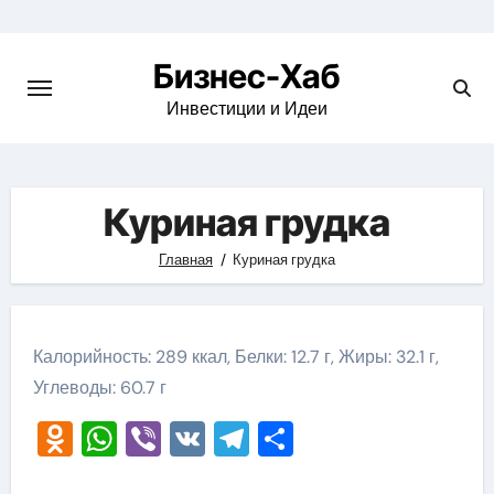
Skip
to
Бизнес-Хаб
content
Инвестиции и Идеи
Куриная грудка
Главная
Куриная грудка
Калорийность: 289 ккал, Белки: 12.7 г, Жиры: 32.1 г,
Углеводы: 60.7 г
Odnoklassniki
WhatsApp
Viber
VK
Telegram
Отправить