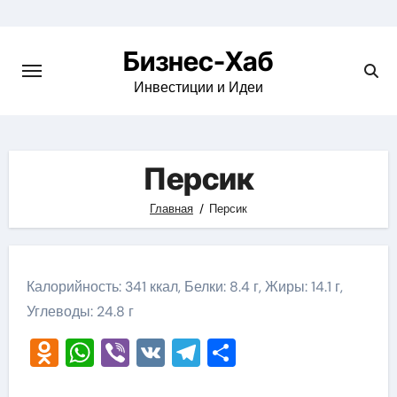
Skip
to
Бизнес-Хаб
content
Инвестиции и Идеи
Персик
Главная
Персик
Калорийность: 341 ккал, Белки: 8.4 г, Жиры: 14.1 г,
Углеводы: 24.8 г
Odnoklassniki
WhatsApp
Viber
VK
Telegram
Отправить