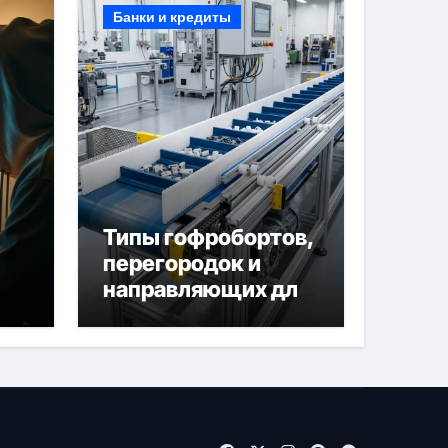
Банки и кредиты
Типы гофробортов,
перегородок и
направляющих для
конвейерных лент