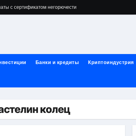
аты с сертификатом негорючести
офессий в онлайн-формате
родок и направляющих для конвейерных лент
ки, мебельного щита, фанеры, шпона и паркетной химии в 
атических лотков для хранения электронных компонентов
инвестиции
Банки и кредиты
Криптоиндустрия
ок из Китая в Казахстан: маршруты, таможенные процедуры
я, этапы строительства, проверка застройщика и сценарии
иртуальных платежных карт без верификации и банковского
 справочная информация о сельскохозяйственных предпри
ластелин колец
яльных станций серий T330 и T990