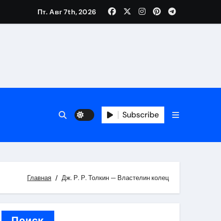
Пт. Авг 7th, 2026
каталоге
 и сроки
Subscribe
 оформления сделки
 участия с пополнением стейблкоином
ятиях
Главная
Дж. Р. Р. Толкин — Властелин колец
Поиск