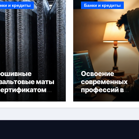
нки и кредиты
Банки и кредиты
рошивные
Освоение
зальтовые маты
современных
сертификатом
профессий в
горючести
онлайн-формате