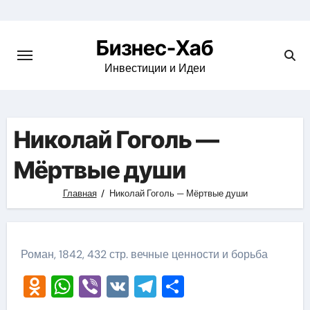
Skip
to
Бизнес-Хаб
content
Инвестиции и Идеи
Николай Гоголь —
Мёртвые души
Главная
Николай Гоголь — Мёртвые души
Роман, 1842, 432 стр. вечные ценности и борьба
Odnoklassniki
WhatsApp
Viber
VK
Telegram
Отправить