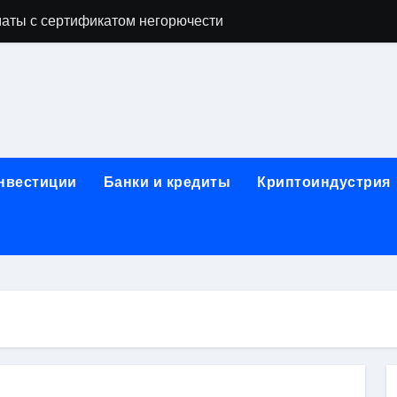
аты с сертификатом негорючести
офессий в онлайн-формате
родок и направляющих для конвейерных лент
ки, мебельного щита, фанеры, шпона и паркетной химии в 
атических лотков для хранения электронных компонентов
инвестиции
Банки и кредиты
Криптоиндустрия
ок из Китая в Казахстан: маршруты, таможенные процедуры
я, этапы строительства, проверка застройщика и сценарии
иртуальных платежных карт без верификации и банковского
 справочная информация о сельскохозяйственных предпри
яльных станций серий T330 и T990