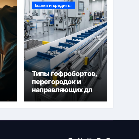
Банки и кредиты
Типы гофробортов,
перегородок и
направляющих для
конвейерных лент