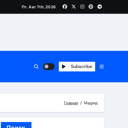
Пт. Авг 7th, 2026
каталоге
 и сроки
Subscribe
 оформления сделки
 участия с пополнением стейблкоином
ятиях
Главная
Мадрид
Поиск