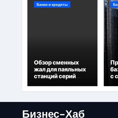
Банки и кредиты
Ба
Обзор сменных
П
жал для паяльных
ба
станций серий
с 
T330 и T990
не
Бизнес-Хаб