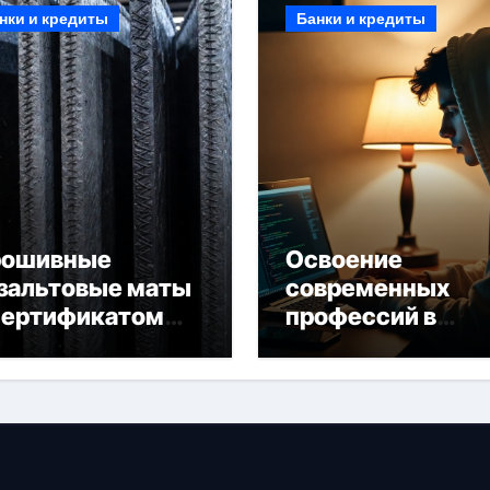
нки и кредиты
Банки и кредиты
рошивные
Освоение
зальтовые маты
современных
сертификатом
профессий в
горючести
онлайн-формате