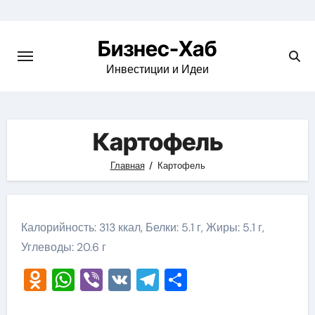
Skip
to
Бизнес-Хаб
content
Инвестиции и Идеи
Картофель
Главная
Картофель
Калорийность: 313 ккал, Белки: 5.1 г, Жиры: 5.1 г,
Углеводы: 20.6 г
Odnoklassniki
WhatsApp
Viber
VK
Telegram
Отправить