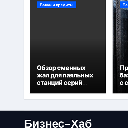
Банки и кредиты
Ба
Обзор сменных
П
жал для паяльных
ба
станций серий
с 
T330 и T990
не
Бизнес-Хаб