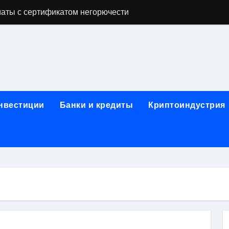
аты с сертификатом негорючести
офессий в онлайн-формате
родок и направляющих для конвейерных лент
ки, мебельного щита, фанеры, шпона и паркетной химии в 
атических лотков для хранения электронных компонентов
инвестиции
Банки и кредиты
Криптоиндустрия
ок из Китая в Казахстан: маршруты, таможенные процедуры
я, этапы строительства, проверка застройщика и сценарии
иртуальных платежных карт без верификации и банковского
 справочная информация о сельскохозяйственных предпри
яльных станций серий T330 и T990