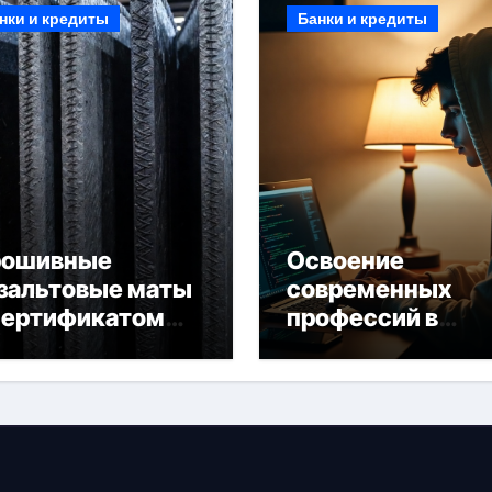
нки и кредиты
Банки и кредиты
рошивные
Освоение
зальтовые маты
современных
сертификатом
профессий в
горючести
онлайн-формате