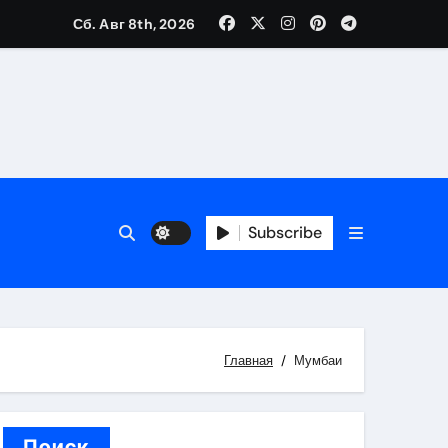
Сб. Авг 8th, 2026
каталоге
 и сроки
Subscribe
 оформления сделки
 участия с пополнением стейблкоином
ятиях
Главная
Мумбаи
Поиск