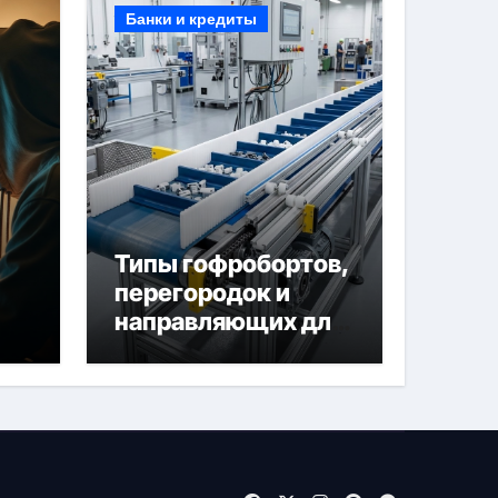
Банки и кредиты
Типы гофробортов,
перегородок и
направляющих для
конвейерных лент