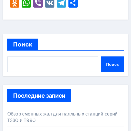
Odnoklassniki
WhatsApp
Viber
VK
Telegram
Отправить
Поиск
Поиск
Последние записи
Обзор сменных жал для паяльных станций серий
T330 и T990