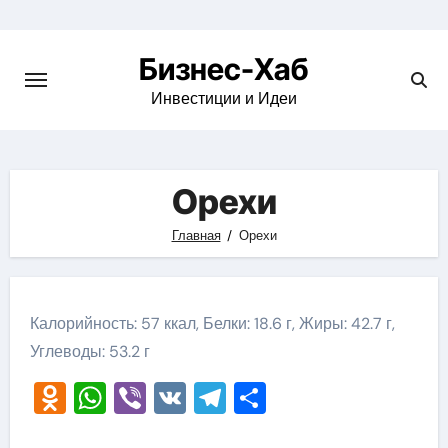
Skip
to
Бизнес-Хаб
content
Инвестиции и Идеи
Орехи
Главная
Орехи
Калорийность: 57 ккал, Белки: 18.6 г, Жиры: 42.7 г,
Углеводы: 53.2 г
Odnoklassniki
WhatsApp
Viber
VK
Telegram
Отправить