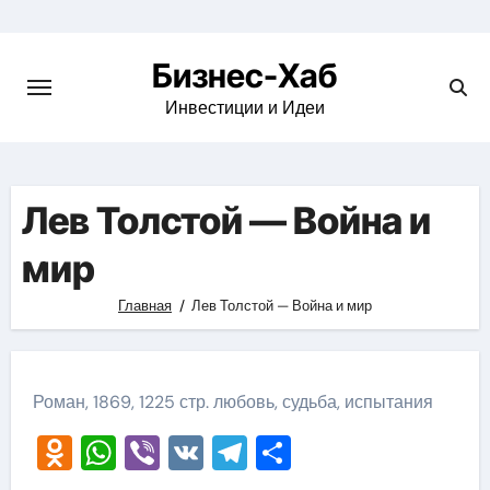
Skip
to
Бизнес-Хаб
content
Инвестиции и Идеи
Лев Толстой — Война и
мир
Главная
Лев Толстой — Война и мир
Роман, 1869, 1225 стр. любовь, судьба, испытания
Odnoklassniki
WhatsApp
Viber
VK
Telegram
Отправить