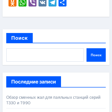
Odnoklassniki
WhatsApp
Viber
VK
Telegram
Отправить
Поиск
Поиск
Последние записи
Обзор сменных жал для паяльных станций серий
T330 и T990