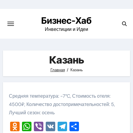
Skip
to
Бизнес-Хаб
content
Инвестиции и Идеи
Казань
Главная
Казань
Средняя температура: -7°C, Стоимость отеля:
4500₽, Количество достопримечательностей: 5,
Лучший сезон: осень
Odnoklassniki
WhatsApp
Viber
VK
Telegram
Отправить