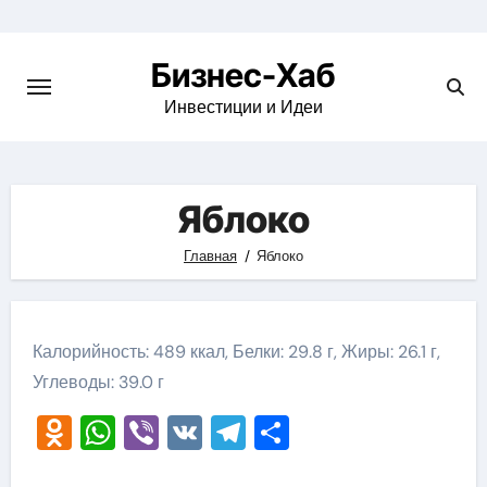
Skip
to
Бизнес-Хаб
content
Инвестиции и Идеи
Яблоко
Главная
Яблоко
Калорийность: 489 ккал, Белки: 29.8 г, Жиры: 26.1 г,
Углеводы: 39.0 г
Odnoklassniki
WhatsApp
Viber
VK
Telegram
Отправить