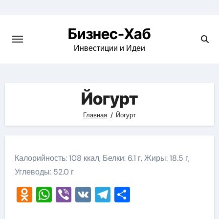
Skip
to
Бизнес-Хаб
content
Инвестиции и Идеи
Йогурт
Главная
Йогурт
Калорийность: 108 ккал, Белки: 6.1 г, Жиры: 18.5 г,
Углеводы: 52.0 г
Odnoklassniki
WhatsApp
Viber
VK
Telegram
Отправить