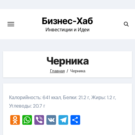
Skip
to
Бизнес-Хаб
content
Инвестиции и Идеи
Черника
Главная
Черника
Калорийность: 641 ккал, Белки: 21.2 г, Жиры: 1.2 г,
Углеводы: 20.7 г
Odnoklassniki
WhatsApp
Viber
VK
Telegram
Отправить